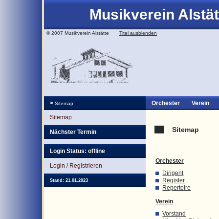
Musikverein Alstät
© 2007 Musikverein Alstätte
Titel ausblenden
>
Orchester
Verein
Sitemap
Sitemap
Sitemap
Nächster Termin
Login Status: offline
Orchester
Login / Registrieren
Dirigent
Register
Stand: 21.01.2023
Repertoire
Verein
Vorstand