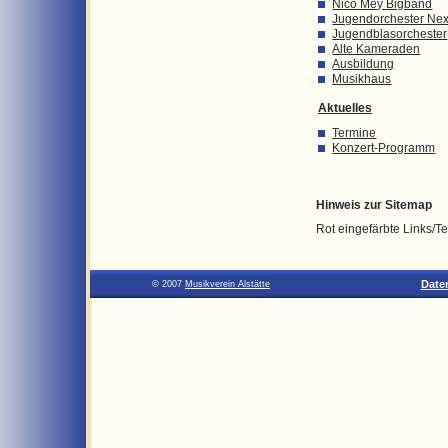
Nico Mey Bigband
Jugendorchester Nex
Jugendblasorchester
Alte Kameraden
Ausbildung
Musikhaus
Aktuelles
Termine
Konzert-Programm
Hinweis zur Sitemap
Rot eingefärbte Links/Te
Date
© 2007
Musikverein Alstätte